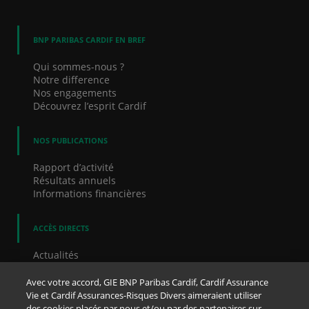
BNP PARIBAS CARDIF EN BREF
Qui sommes-nous ?
Notre difference
Nos engagements
Découvrez l’esprit Cardif
NOS PUBLICATIONS
Rapport d’activité
Résultats annuels
Informations financières
ACCÈS DIRECTS
Actualités
Communiqués de presse
Nos offres d’emploi
Avec votre accord, GIE BNP Paribas Cardif, Cardif Assurance
Dispositif d'alerte
Vie et Cardif Assurances-Risques Divers aimeraient utiliser
Cookies
des cookies placés par nous et/ou par des partenaires sur