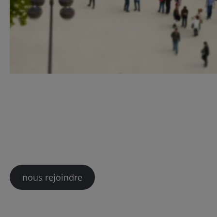
Découvrez l’Esprit Cardif
Nos collaborateurs s’engagent pour rendre l
solutions à la fois innovantes, efficaces e
mission en leur offrant une expérience prof
sens dans leurs actions.
nous rejoindre