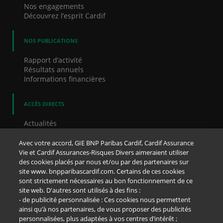
Nos engagements
Découvrez l’esprit Cardif
NOS PUBLICATIONS
Rapport d’activité
Résultats annuels
Informations financières
ACCÈS DIRECTS
Actualités
Communiqués de presse
Nos offres d’emploi
Avec votre accord, GIE BNP Paribas Cardif, Cardif Assurance
Dispositif d'alerte
Vie et Cardif Assurances-Risques Divers aimeraient utiliser
Cookies
des cookies placés par nous et/ou par des partenaires sur
Accessibilité
site www. bnpparibascardif.com. Certains de ces cookies
Mentions légales
sont strictement nécessaires au bon fonctionnement de ce
Notice protection des données
site web. D'autres sont utilisés à des fins :
- de publicité personnalisée : Ces cookies nous permettent
ainsi qu’à nos partenaires, de vous proposer des publicités
NOS RÉSEAUX SOCIAUX
personnalisées, plus adaptées à vos centres d’intérêt ;