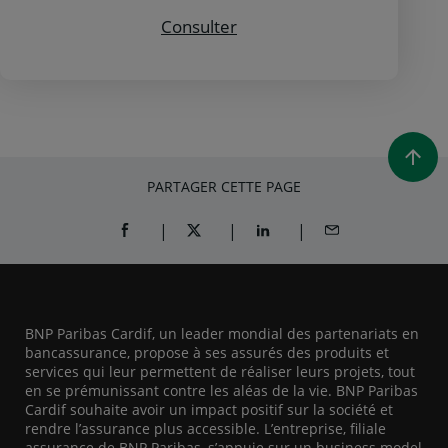
Consulter Rapport d'activi
Consulter
PARTAGER CETTE PAGE
PARTAGER SUR FACEBOOK (OUVRE UNE NOUVELL
PARTAGER SUR X (OUVRE UNE NOUVELL
PARTAGER SUR LINKEDIN (O
PARTAGER PAR EM
BNP Paribas Cardif, un leader mondial des partenariats en
bancassurance, propose à ses assurés des produits et
services qui leur permettent de réaliser leurs projets, tout
en se prémunissant contre les aléas de la vie. BNP Paribas
Cardif souhaite avoir un impact positif sur la société et
rendre l’assurance plus accessible. L’entreprise, filiale
assurance de BNP Paribas, s’appuie sur un business model