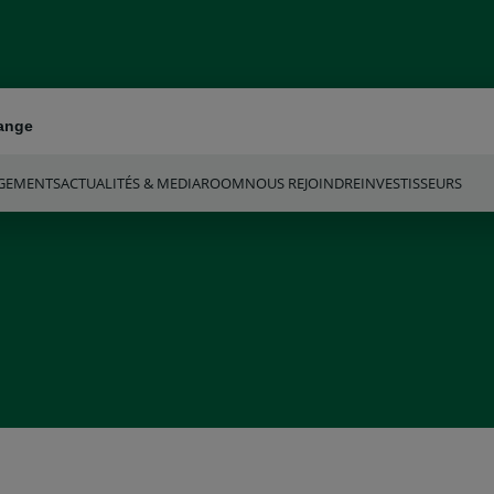
hange
GEMENTS
ACTUALITÉS & MEDIAROOM
NOUS REJOINDRE
INVESTISSEURS