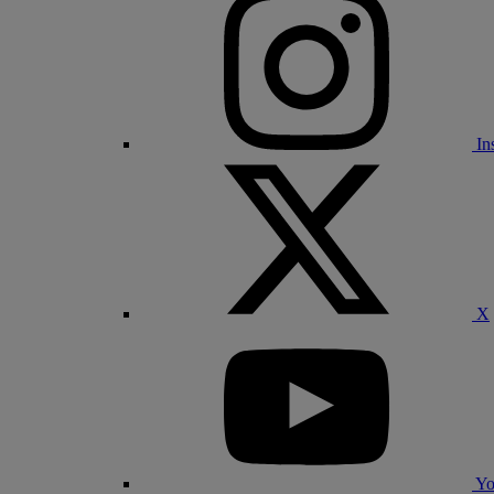
In
X
Yo