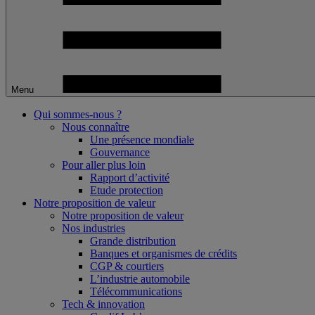
Menu
Qui sommes-nous ?
Nous connaître
Une présence mondiale
Gouvernance
Pour aller plus loin
Rapport d’activité
Etude protection
Notre proposition de valeur
Notre proposition de valeur
Nos industries
Grande distribution
Banques et organismes de crédits
CGP & courtiers
L’industrie automobile
Télécommunications
Tech & innovation