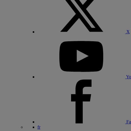
X
Yo
Fa
fr