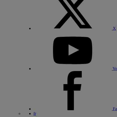
X
Yo
Fa
fr