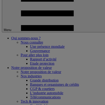
Menu
Qui sommes-nous ?
Nous connaître
Une présence mondiale
Gouvernance
Pour aller plus loin
Rapport d’activité
Etude protection
Notre proposition de valeur
Notre proposition de valeur
Nos industries
Grande distribution
Banques et organismes de crédits
CGP & courtiers
L’industrie automobile
Télécommunications
Tech & innovation