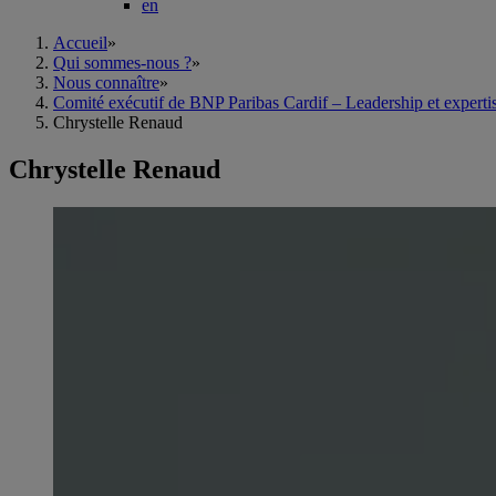
en
Accueil
»
Qui sommes-nous ?
»
Nous connaître
»
Comité exécutif de BNP Paribas Cardif – Leadership et experti
Chrystelle Renaud
Chrystelle Renaud