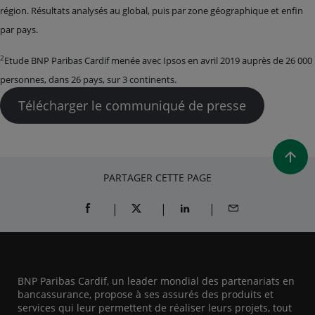
région. Résultats analysés au global, puis par zone géographique et enfin
par pays.
2
Etude BNP Paribas Cardif menée avec Ipsos en avril 2019 auprès de 26 000
personnes, dans 26 pays, sur 3 continents.
Télécharger le communiqué de presse
PARTAGER CETTE PAGE
PARTAGER SUR FACEBOOK (OUVRE UNE NOUVELL
PARTAGER SUR X (OUVRE UNE NOUVELL
PARTAGER SUR LINKEDIN (O
PARTAGER PAR EM
BNP Paribas Cardif, un leader mondial des partenariats en
bancassurance, propose à ses assurés des produits et
services qui leur permettent de réaliser leurs projets, tout