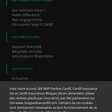
BNP PARIBAS CARDIF EN BREF
Qui sommes-nous ?
Notre difference
Nos engagements
Découvrez l’esprit Cardif
NOS PUBLICATIONS
Rapport d’activité
Résultats annuels
Informations financières
ACCÈS DIRECTS
Actualités
Communiqués de presse
Nos offres d’emploi
Avec votre accord, GIE BNP Paribas Cardif, Cardif Assurance
Dispositif d'alerte
Vie et Cardif Assurances-Risques Divers aimeraient utiliser
Cookies
des cookies placés par nous et/ou par des partenaires sur
Accessibilité
site www. bnpparibascardif.com. Certains de ces cookies
Mentions légales
sont strictement nécessaires au bon fonctionnement de ce
Notice protection des données