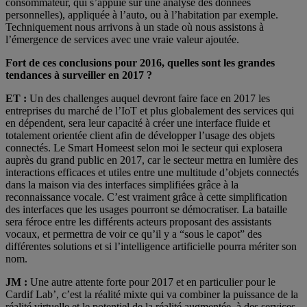
consommateur, qui s’appuie sur une analyse des données
personnelles), appliquée à l’auto, ou à l’habitation par exemple.
Techniquement nous arrivons à un stade où nous assistons à
l’émergence de services avec une vraie valeur ajoutée.
Fort de ces conclusions pour 2016, quelles sont les grandes
tendances à surveiller en 2017 ?
ET :
Un des challenges auquel devront faire face en 2017 les
entreprises du marché de l’IoT et plus globalement des services qui
en dépendent, sera leur capacité à créer une interface fluide et
totalement orientée client afin de développer l’usage des objets
connectés. Le Smart Homeest selon moi le secteur qui explosera
auprès du grand public en 2017, car le secteur mettra en lumière des
interactions efficaces et utiles entre une multitude d’objets connectés
dans la maison via des interfaces simplifiées grâce à la
reconnaissance vocale. C’est vraiment grâce à cette simplification
des interfaces que les usages pourront se démocratiser. La bataille
sera féroce entre les différents acteurs proposant des assistants
vocaux, et permettra de voir ce qu’il y a “sous le capot” des
différentes solutions et si l’intelligence artificielle pourra mériter son
nom.
JM :
Une autre attente forte pour 2017 et en particulier pour le
Cardif Lab’, c’est la réalité mixte qui va combiner la puissance de la
réalité virtuelle et le potentiel de la réalité augmentée, à des services